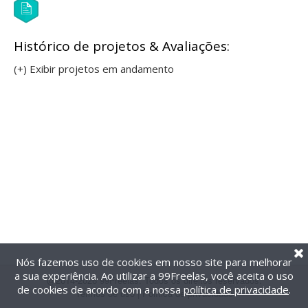
Histórico de projetos & Avaliações:
(+) Exibir projetos em andamento
Nós fazemos uso de cookies em nosso site para melhorar
a sua experiência. Ao utilizar a 99Freelas, você aceita o uso
@2014-2026 99Freelas. Todos os direitos reservados.
de cookies de acordo com a nossa
política de privacidade
.
Termos de uso
|
Política de privacidade