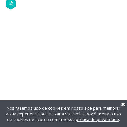
Nós fazemos uso de cookies em nosso site para melhorar
a sua experiência. Ao utilizar a 99Freelas, você aceita o uso
@2014-2026 99Freelas. Todos os direitos reservados.
de cookies de acordo com a nossa
política de privacidade
.
Termos de uso
|
Política de privacidade