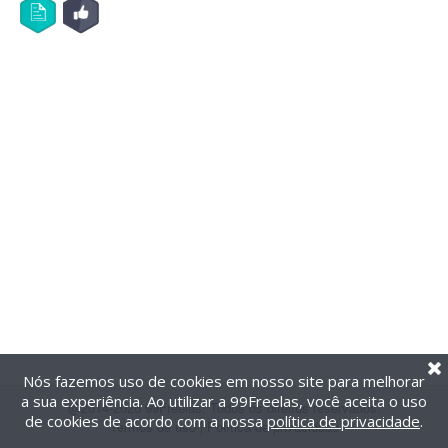
Nós fazemos uso de cookies em nosso site para melhorar
a sua experiência. Ao utilizar a 99Freelas, você aceita o uso
@2014-2026 99Freelas. Todos os direitos reservados.
de cookies de acordo com a nossa
política de privacidade
.
Termos de uso
|
Política de privacidade