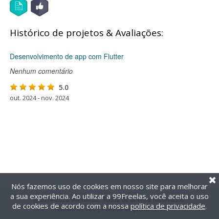
Histórico de projetos & Avaliações:
Desenvolvimento de app com Flutter
Nenhum comentário
5.0
out. 2024 - nov. 2024
Nós fazemos uso de cookies em nosso site para melhorar
a sua experiência. Ao utilizar a 99Freelas, você aceita o uso
@2014-2026 99Freelas. Todos os direitos reservados.
de cookies de acordo com a nossa
política de privacidade
.
Termos de uso
|
Política de privacidade