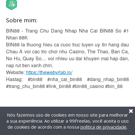
Sobre mim:
BIN88 - Trang Chu Dang Nhap Nha Cai BIN88 So #1
Nhan 88K
BIN88 la thuong hieu ca cuoc truc tuyen uy tin hang dau
Chau A voi cac tro choi nhu Casino, The Thao, Ban Ca,
No Hu, Quay So… voi nhieu uu dai khuyen mai hap dan,
nap rut tien xanh chin.
Website:
https://thewebvrlab.io/
Hastag: #bin88 #nha_cai_bin88 #dang_nhap_bin88
#trang_chu_bin88 #link_bin88 #bin88_casino #bin_88
Nós fazemos uso de cookies em nosso site para melhorar
a sua experiência. Ao utilizar a 99Freelas, você aceita o uso
@2014-2026 99Freelas. Todos os direitos reservados.
de cookies de acordo com a nossa
política de privacidade
.
Termos de uso
|
Política de privacidade