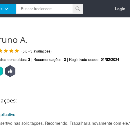
Login
rs
runo A.
(5.0 - 3 avaliações)
etos concluídos:
3
| Recomendações:
3
| Registrado desde:
01/02/2024
iações:
plicativo
 assertivo nas solicitações. Recomendo. Trabalharia novamente com ele.