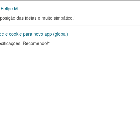
 Felipe M.
xposição das idéias e muito simpático."
ade e cookie para novo app (global)
pecificações. Recomendo!"