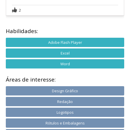
2
Habilidades:
Adobe Flash Player
Excel
Word
Áreas de interesse:
Design Gráfico
Redação
Logotipos
Rótulos e Embalagens