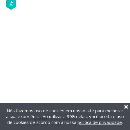
Nós fazemos uso de cookies em nosso site para melhorar
a sua experiência. Ao utilizar a 99Freelas, você aceita o uso
@2014-2026 99Freelas. Todos os direitos reservados.
de cookies de acordo com a nossa
política de privacidade
.
Termos de uso
|
Política de privacidade