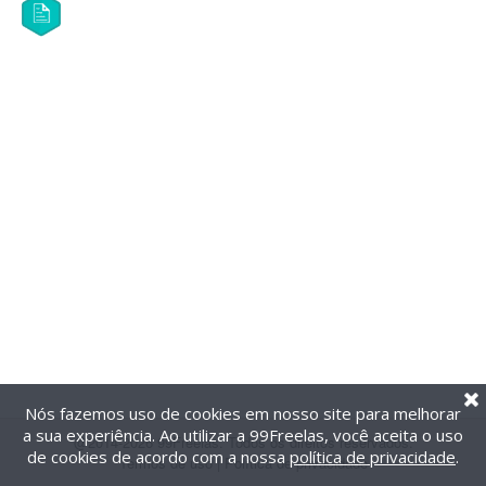
Nós fazemos uso de cookies em nosso site para melhorar
a sua experiência. Ao utilizar a 99Freelas, você aceita o uso
@2014-2026 99Freelas. Todos os direitos reservados.
de cookies de acordo com a nossa
política de privacidade
.
Termos de uso
|
Política de privacidade