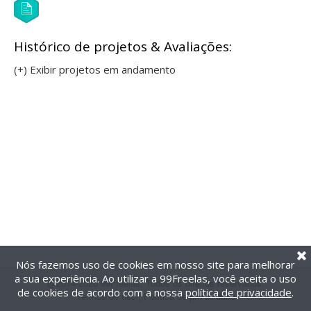
Histórico de projetos & Avaliações:
(+) Exibir projetos em andamento
Nós fazemos uso de cookies em nosso site para melhorar
a sua experiência. Ao utilizar a 99Freelas, você aceita o uso
@2014-2026 99Freelas. Todos os direitos reservados.
de cookies de acordo com a nossa
política de privacidade
.
Termos de uso
|
Política de privacidade