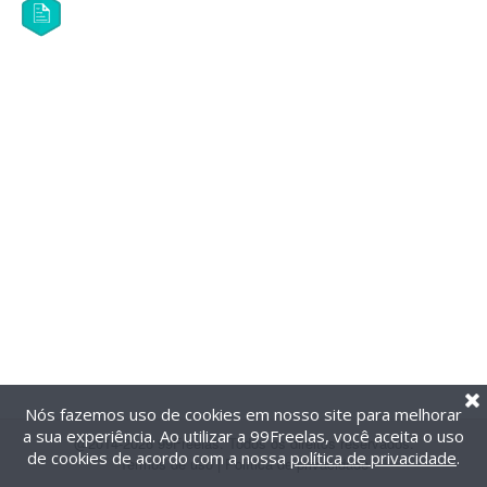
Nós fazemos uso de cookies em nosso site para melhorar
a sua experiência. Ao utilizar a 99Freelas, você aceita o uso
@2014-2026 99Freelas. Todos os direitos reservados.
de cookies de acordo com a nossa
política de privacidade
.
Termos de uso
|
Política de privacidade