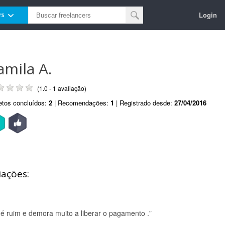
Login
rs
amila A.
(1.0 - 1 avaliação)
etos concluídos:
2
| Recomendações:
1
| Registrado desde:
27/04/2016
iações:
é ruim e demora muito a liberar o pagamento ."