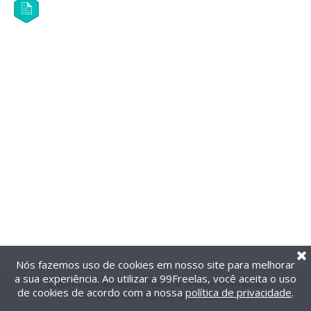
Nós fazemos uso de cookies em nosso site para melhorar
a sua experiência. Ao utilizar a 99Freelas, você aceita o uso
@2014-2026 99Freelas. Todos os direitos reservados.
de cookies de acordo com a nossa
política de privacidade
.
Termos de uso
|
Política de privacidade