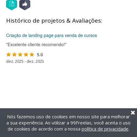
Histórico de projetos & Avaliações:
Criação de landing page para venda de cursos
"Excelente cliente recomendo!"
5.0
dez. 2025 - dez. 2025
Nós fazemos uso de cookies em nosso site para melhorar
a sua experiência. Ao utilizar a 99Freelas, você aceita o uso
@2014-2026 99Freelas. Todos os direitos reservados.
de cookies de acordo com a nossa
política de privacidade
.
Termos de uso
|
Política de privacidade