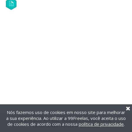
Nós fazemos uso de cookies em nosso site para melhorar
a sua experiência. Ao utilizar a 99Freelas, você aceita o uso
@2014-2026 99Freelas. Todos os direitos reservados.
de cookies de acordo com a nossa
política de privacidade
.
Termos de uso
|
Política de privacidade