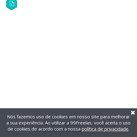
Nós fazemos uso de cookies em nosso site para melhorar
a sua experiência. Ao utilizar a 99Freelas, você aceita o uso
@2014-2026 99Freelas. Todos os direitos reservados.
de cookies de acordo com a nossa
política de privacidade
.
Termos de uso
|
Política de privacidade