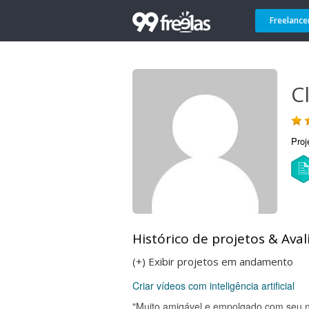
Freelance
C
Proj
Histórico de projetos & Aval
(+) Exibir projetos em andamento
Criar vídeos com inteligência artificial
"Muito amigável e empolgado com seu n