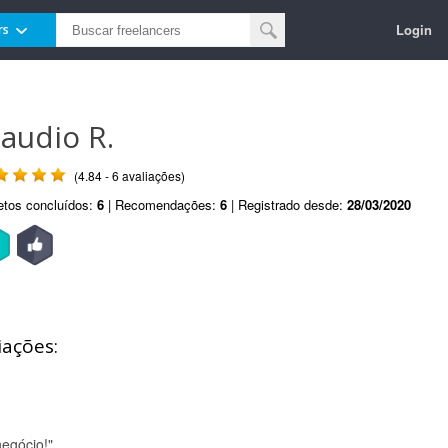
Login
rs
laudio R.
(4.84 - 6 avaliações)
etos concluídos:
6
| Recomendações:
6
| Registrado desde:
28/03/2020
iações:
egócio!"