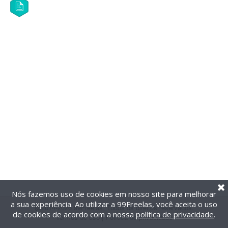
Nós fazemos uso de cookies em nosso site para melhorar
a sua experiência. Ao utilizar a 99Freelas, você aceita o uso
@2014-2026 99Freelas. Todos os direitos reservados.
de cookies de acordo com a nossa
política de privacidade
.
Termos de uso
|
Política de privacidade