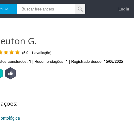
Login
rs
leuton G.
(5.0 - 1 avaliação)
etos concluídos:
1
| Recomendações:
1
| Registrado desde:
15/06/2025
iações:
ontológica