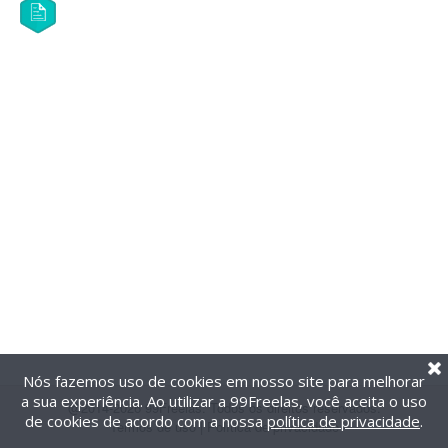
Nós fazemos uso de cookies em nosso site para melhorar
a sua experiência. Ao utilizar a 99Freelas, você aceita o uso
@2014-2026 99Freelas. Todos os direitos reservados.
de cookies de acordo com a nossa
política de privacidade
.
Termos de uso
|
Política de privacidade