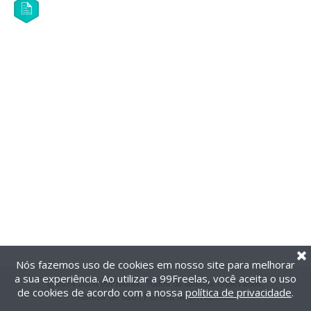
Nós fazemos uso de cookies em nosso site para melhorar
a sua experiência. Ao utilizar a 99Freelas, você aceita o uso
@2014-2026 99Freelas. Todos os direitos reservados.
de cookies de acordo com a nossa
política de privacidade
.
Termos de uso
|
Política de privacidade