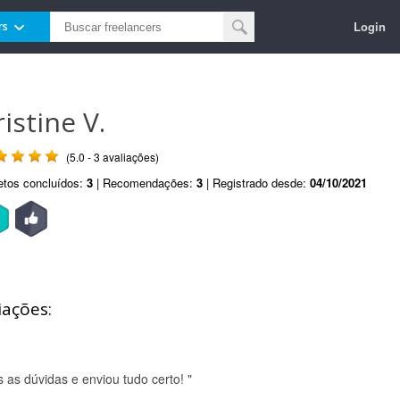
Login
rs
ristine V.
(5.0 - 3 avaliações)
etos concluídos:
3
| Recomendações:
3
| Registrado desde:
04/10/2021
iações:
s as dúvidas e enviou tudo certo! "