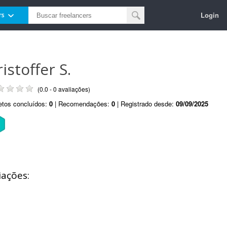
Login
rs
istoffer S.
(0.0 - 0 avaliações)
etos concluídos:
0
| Recomendações:
0
| Registrado desde:
09/09/2025
iações: