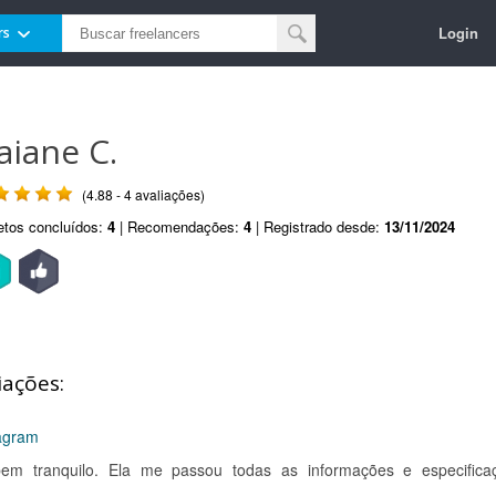
Login
rs
aiane C.
(4.88 - 4 avaliações)
etos concluídos:
4
| Recomendações:
4
| Registrado desde:
13/11/2024
iações:
tagram
em tranquilo. Ela me passou todas as informações e especifica