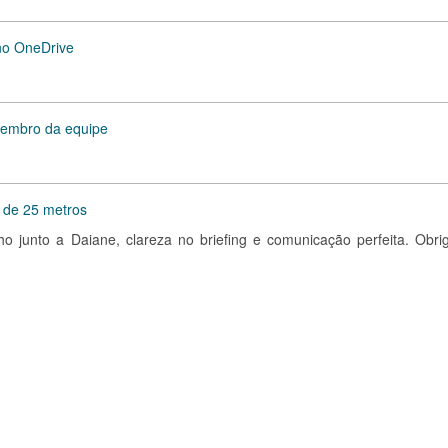
 no OneDrive
membro da equipe
l de 25 metros
ho junto a Daiane, clareza no briefing e comunicação perfeita. Obri