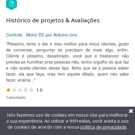
Histórico de projetos & Avaliações:
Controle - Motor DC por Arduino Uno
"Péssimo, tento o dar o meu melhor para meus clientes, gosto
de conversar, perguntar se precisam de mais algo, enfim.
Cliente é péssimo, desaforado, você que é freelancer não
precisa se humilhar pras pessoas não, tenho orgulho do que faz
e não aceite clientes desse tipo. Acho que se a pessoa saber
fazer, ela que faça, mas tem aquele ditado, quem não sabe
fazer, ensina..."
1.0
Cancelado
Nós fazemos uso de cookies em nosso site para melhorar
a sua experiência. Ao utilizar a 99Freelas, você aceita o uso
@2014-2026 99Freelas. Todos os direitos reservados.
de cookies de acordo com a nossa
política de privacidade
.
Termos de uso
|
Política de privacidade