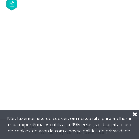
Nós fazemos uso de cookies em nosso site para melhorar
a sua experiência. Ao utilizar a 99Freelas, você aceita o uso
@2014-2026 99Freelas. Todos os direitos reservados.
de cookies de acordo com a nossa
política de privacidade
.
Termos de uso
|
Política de privacidade