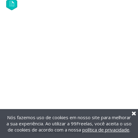
Nós fazemos uso de cookies em nosso site para melhorar
a sua experiência. Ao utilizar a 99Freelas, você aceita o uso
@2014-2026 99Freelas. Todos os direitos reservados.
de cookies de acordo com a nossa
política de privacidade
.
Termos de uso
|
Política de privacidade