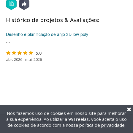
Histórico de projetos & Avaliações:
Desenho e planificação de anjo 3D low-poly
"."
5.0
abr. 2026 - mai. 2026
Nós fazemos uso de cookies em nosso site para melhorar
a sua experiência. Ao utilizar a 99Freelas, você aceita o uso
@2014-2026 99Freelas. Todos os direitos reservados.
de cookies de acordo com a nossa
política de privacidade
.
Termos de uso
|
Política de privacidade