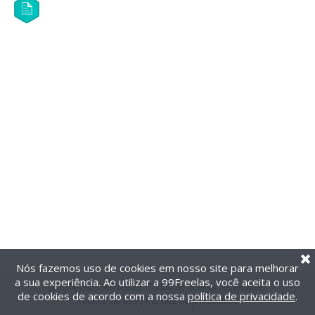
Nós fazemos uso de cookies em nosso site para melhorar
a sua experiência. Ao utilizar a 99Freelas, você aceita o uso
@2014-2026 99Freelas. Todos os direitos reservados.
de cookies de acordo com a nossa
política de privacidade
.
Termos de uso
|
Política de privacidade