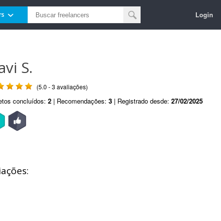
Login
rs
avi S.
(5.0 - 3 avaliações)
etos concluídos:
2
| Recomendações:
3
| Registrado desde:
27/02/2025
iações: