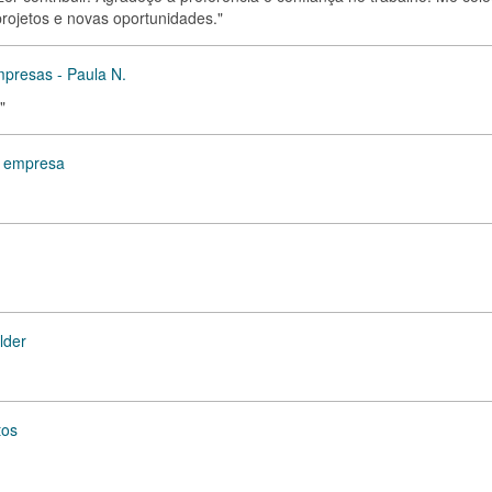
rojetos e novas oportunidades."
mpresas - Paula N.
"
e empresa
lder
tos