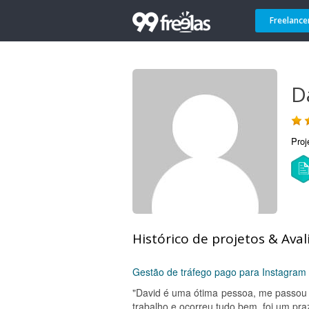
Freelance
D
Proj
Histórico de projetos & Aval
Gestão de tráfego pago para Instagram
"David é uma ótima pessoa, me passou 
trabalho e ocorreu tudo bem, foi um pra