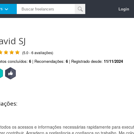
Login
rs
avid SJ
(5.0 - 6 avaliações)
etos concluídos:
6
| Recomendações:
6
| Registrado desde:
11/11/2024
iações:
todos os acessos e informações necessárias rapidamente para execut
zer contribuir. Agradeço a preferência e confiança no trabalho. Me col