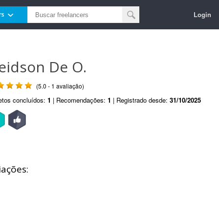
Login
rs
eidson De O.
(5.0 - 1 avaliação)
etos concluídos:
1
| Recomendações:
1
| Registrado desde:
31/10/2025
iações: