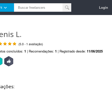
Login
rs
enis L.
(5.0 - 1 avaliação)
etos concluídos:
1
| Recomendações:
1
| Registrado desde:
11/06/2025
iações: