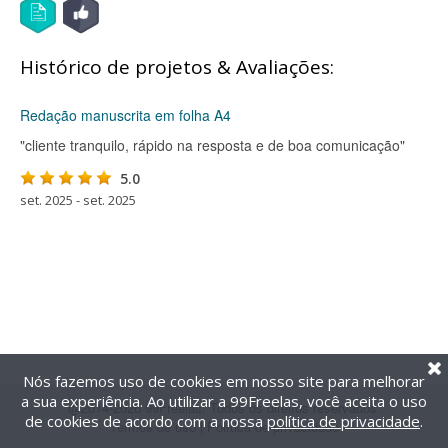
Histórico de projetos & Avaliações:
Redação manuscrita em folha A4
"cliente tranquilo, rápido na resposta e de boa comunicação"
5.0
set. 2025 - set. 2025
Nós fazemos uso de cookies em nosso site para melhorar
a sua experiência. Ao utilizar a 99Freelas, você aceita o uso
@2014-2026 99Freelas. Todos os direitos reservados.
de cookies de acordo com a nossa
política de privacidade
.
Termos de uso
|
Política de privacidade