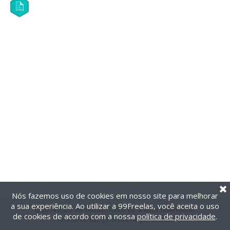
Nós fazemos uso de cookies em nosso site para melhorar
a sua experiência. Ao utilizar a 99Freelas, você aceita o uso
@2014-2026 99Freelas. Todos os direitos reservados.
de cookies de acordo com a nossa
política de privacidade
.
Termos de uso
|
Política de privacidade