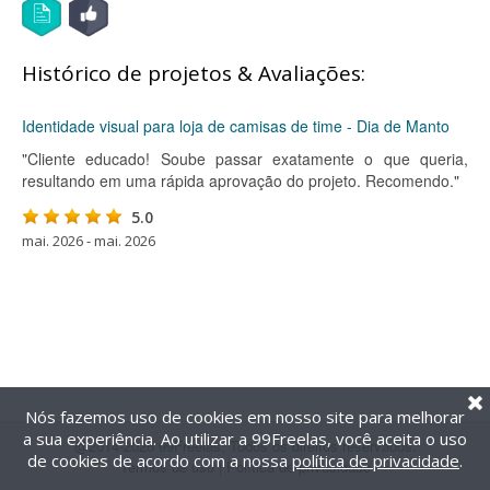
Histórico de projetos & Avaliações:
Identidade visual para loja de camisas de time - Dia de Manto
"Cliente educado! Soube passar exatamente o que queria,
resultando em uma rápida aprovação do projeto. Recomendo."
5.0
mai. 2026 - mai. 2026
Nós fazemos uso de cookies em nosso site para melhorar
a sua experiência. Ao utilizar a 99Freelas, você aceita o uso
@2014-2026 99Freelas. Todos os direitos reservados.
de cookies de acordo com a nossa
política de privacidade
.
Termos de uso
|
Política de privacidade