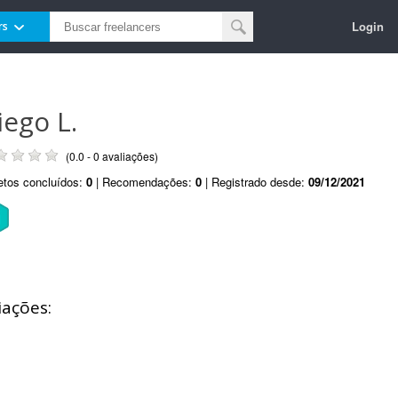
Login
rs
iego L.
(0.0 - 0 avaliações)
etos concluídos:
0
| Recomendações:
0
| Registrado desde:
09/12/2021
iações: