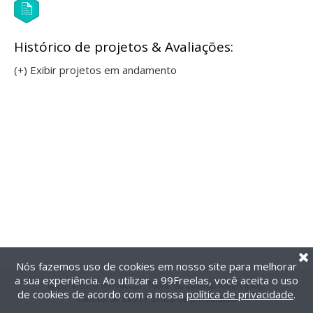
Histórico de projetos & Avaliações:
(+) Exibir projetos em andamento
Nós fazemos uso de cookies em nosso site para melhorar
a sua experiência. Ao utilizar a 99Freelas, você aceita o uso
@2014-2026 99Freelas. Todos os direitos reservados.
de cookies de acordo com a nossa
política de privacidade
.
Termos de uso
|
Política de privacidade