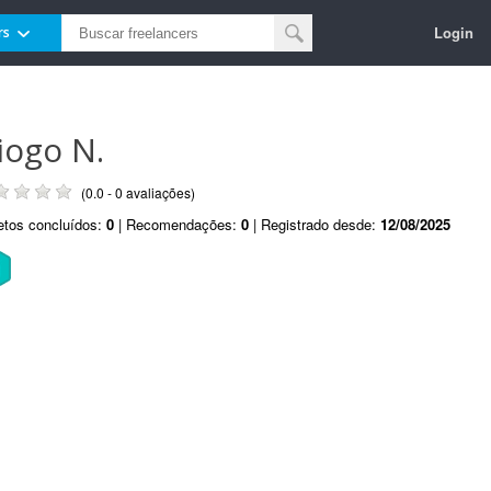
Login
rs
iogo N.
(0.0 - 0 avaliações)
etos concluídos:
0
| Recomendações:
0
| Registrado desde:
12/08/2025