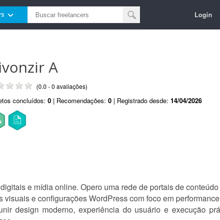
Login
rs
ivonzir A
(0.0 - 0 avaliações)
etos concluídos:
0
| Recomendações:
0
| Registrado desde:
14/04/2026
gitais e mídia online. Opero uma rede de portais de conteúd
as visuais e configurações WordPress com foco em performance
unir design moderno, experiência do usuário e execução práti