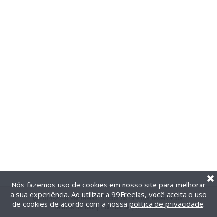
Nós fazemos uso de cookies em nosso site para melhorar
a sua experiência. Ao utilizar a 99Freelas, você aceita o uso
@2014-2026 99Freelas. Todos os direitos reservados.
de cookies de acordo com a nossa
política de privacidade
.
Termos de uso
|
Política de privacidade