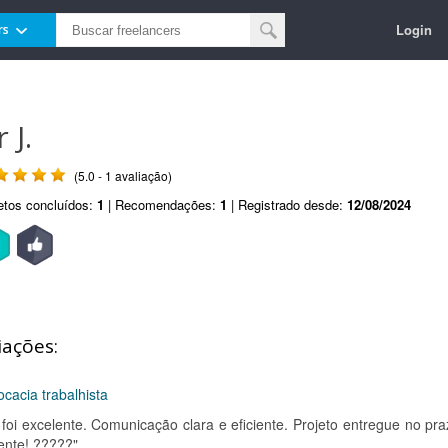
Login
rs
 J.
(5.0 - 1 avaliação)
etos concluídos:
1
| Recomendações:
1
| Registrado desde:
12/08/2024
iações:
cacia trabalhista
foi excelente. Comunicação clara e eficiente. Projeto entregue no pra
ente! ?????"