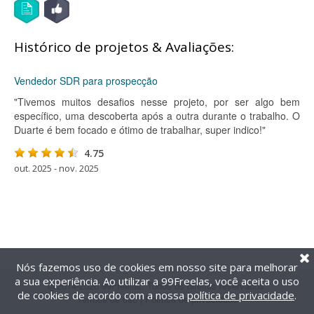
Histórico de projetos & Avaliações:
Vendedor SDR para prospecção
"Tivemos muitos desafios nesse projeto, por ser algo bem
específico, uma descoberta após a outra durante o trabalho. O
Duarte é bem focado e ótimo de trabalhar, super indico!"
4.75
out. 2025 - nov. 2025
Nós fazemos uso de cookies em nosso site para melhorar
a sua experiência. Ao utilizar a 99Freelas, você aceita o uso
@2014-2026 99Freelas. Todos os direitos reservados.
de cookies de acordo com a nossa
política de privacidade
.
Termos de uso
|
Política de privacidade