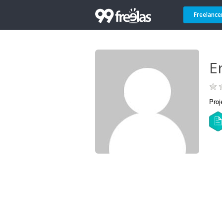
Freelance
Er
Proj