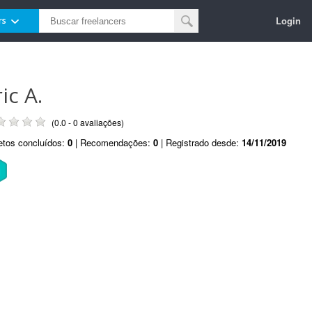
Login
rs
ic A.
(0.0 - 0 avaliações)
etos concluídos:
0
| Recomendações:
0
| Registrado desde:
14/11/2019