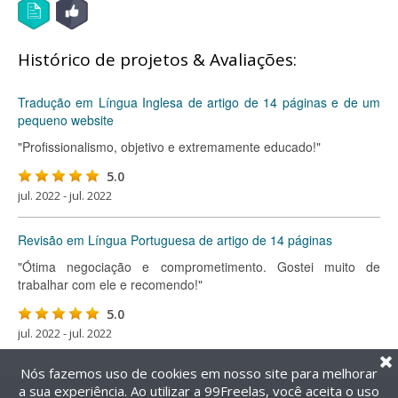
Histórico de projetos & Avaliações:
Tradução em Língua Inglesa de artigo de 14 páginas e de um
pequeno website
"Profissionalismo, objetivo e extremamente educado!"
5.0
jul. 2022 - jul. 2022
Revisão em Língua Portuguesa de artigo de 14 páginas
"Ótima negociação e comprometimento. Gostei muito de
trabalhar com ele e recomendo!"
5.0
jul. 2022 - jul. 2022
Nós fazemos uso de cookies em nosso site para melhorar
a sua experiência. Ao utilizar a 99Freelas, você aceita o uso
@2014-2026 99Freelas. Todos os direitos reservados.