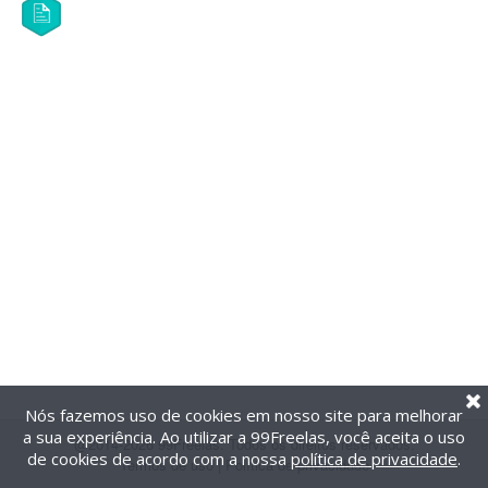
Nós fazemos uso de cookies em nosso site para melhorar
a sua experiência. Ao utilizar a 99Freelas, você aceita o uso
@2014-2026 99Freelas. Todos os direitos reservados.
de cookies de acordo com a nossa
política de privacidade
.
Termos de uso
|
Política de privacidade