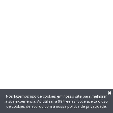
Nós fazemos uso de cookies em nosso site para melhorar
a sua experiência. Ao utilizar a 99Freelas, você aceita o uso
@2014-2026 99Freelas. Todos os direitos reservados.
de cookies de acordo com a nossa
política de privacidade
.
Termos de uso
|
Política de privacidade