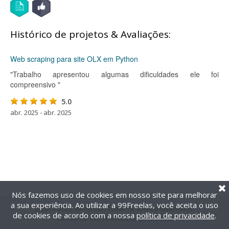
Histórico de projetos & Avaliações:
Web scraping para site OLX em Python
"Trabalho apresentou algumas dificuldades ele foi
compreensivo "
5.0
abr. 2025 - abr. 2025
Nós fazemos uso de cookies em nosso site para melhorar
a sua experiência. Ao utilizar a 99Freelas, você aceita o uso
@2014-2026 99Freelas. Todos os direitos reservados.
de cookies de acordo com a nossa
política de privacidade
.
Termos de uso
|
Política de privacidade