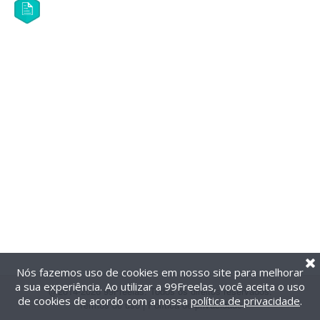
Nós fazemos uso de cookies em nosso site para melhorar
a sua experiência. Ao utilizar a 99Freelas, você aceita o uso
@2014-2026 99Freelas. Todos os direitos reservados.
de cookies de acordo com a nossa
política de privacidade
.
Termos de uso
|
Política de privacidade