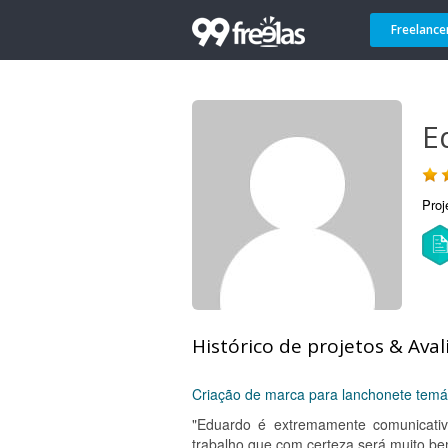
Freelance
E
Proj
Histórico de projetos & Aval
Criação de marca para lanchonete temá
"Eduardo é extremamente comunicativ
trabalho que com certeza será muito b