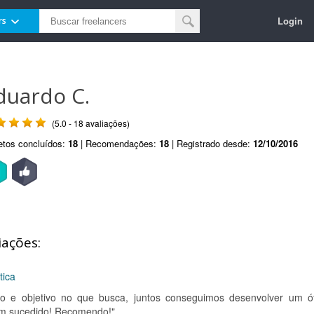
Login
rs
duardo C.
(5.0 - 18 avaliações)
etos concluídos:
18
| Recomendações:
18
| Registrado desde:
12/10/2016
iações:
tica
o e objetivo no que busca, juntos conseguimos desenvolver um ó
em sucedido! Recomendo!"